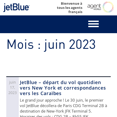
Skip
Bienvenue à
tous les agents
to
français
content
Mois :
juin 2023
JetBlue – départ du vol quotidien
juin
vers New York et correspondances
17,
2023
vers les Caraïbes
Le grand jour approche ! Le 30 juin, le premier
vol JetBlue décollera de Paris CDG Terminal 2B à
destination de New-York JFK Terminal 5.
Horaires des vols : CDG 2B – 8h55 JFK