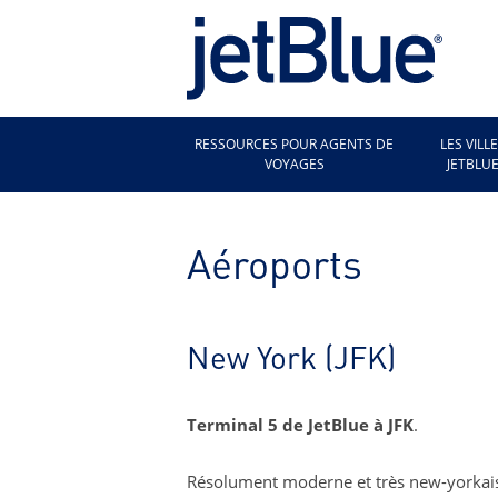
Skip
to
content
RESSOURCES POUR AGENTS DE
LES VILL
VOYAGES
JETBLU
Aéroports
New York (JFK)
Terminal 5 de JetBlue à JFK
.
Résolument moderne et très new-yorkais