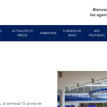
Bienve
les agen
ES
ACTUALITÉS ET
À PROPOS DE
NOS
FORMATION
E
PRESSE
NOUS
POLITIQUES
, le terminal T5 primé de