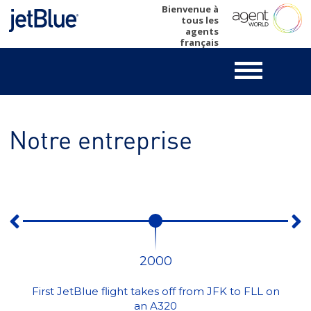
Skip
Bienvenue à
tous les
to
agents
content
français
Notre entreprise
2000
First JetBlue flight takes off from JFK to FLL on
an A320