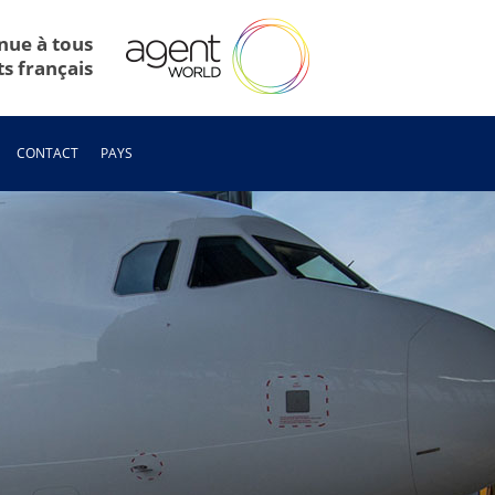
nue à tous
ts français
CONTACT
PAYS