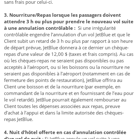
sans frais pour celui-ci.
3. Nourriture/Repas lorsque les passagers doivent
attendre 3 h ou plus pour prendre le nouveau vol suite
à une annulation contrôlable :
Si une irrégularité
contrôlable engendre l’annulation d’un vol JetBlue et que le
Client subit un retard de 3 h ou plus par rapport à son heure
de départ prévue, JetBlue donnera à ce dernier un chèque-
repas d’une valeur de 12,00 $ (taxes et frais compris). Au cas
où les chèques-repas ne seraient pas disponibles ou pas
acceptés à l’aéroport, ou si les boissons ou la nourriture ne
seraient pas disponibles à l’aéroport (notamment en cas de
fermeture des points de restauration), JetBlue offrira au
Client une boisson et de la nourriture (par exemple, en
commandant de la nourriture et en fournissant de l’eau pour
le vol retardé). JetBlue pourrait également rembourser au
Client toutes les dépenses associées aux repas, preuve
d’achat à l’appui et dans la limite autorisée des chèques-
repas JetBlue.
4. Nuit d’hôtel offerte en cas d’annulation contrôlée
d’un vol de nuit
: Si JetBlue annule un vol suite à une