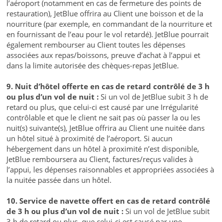
l’aéroport (notamment en cas de fermeture des points de
restauration), JetBlue offrira au Client une boisson et de la
nourriture (par exemple, en commandant de la nourriture et
en fournissant de l’eau pour le vol retardé). JetBlue pourrait
également rembourser au Client toutes les dépenses
associées aux repas/boissons, preuve d’achat à l’appui et
dans la limite autorisée des chèques-repas JetBlue.
9. Nuit d’hôtel offerte en cas de retard contrôlé de 3 h
ou plus d’un vol de nuit :
Si un vol de JetBlue subit 3 h de
retard ou plus, que celui-ci est causé par une Irrégularité
contrôlable et que le client ne sait pas où passer la ou les
nuit(s) suivante(s), JetBlue offrira au Client une nuitée dans
un hôtel situé à proximité de l’aéroport. Si aucun
hébergement dans un hôtel à proximité n’est disponible,
JetBlue remboursera au Client, factures/reçus valides à
l’appui, les dépenses raisonnables et appropriées associées à
la nuitée passée dans un hôtel.
10. Service de navette offert en cas de retard contrôlé
de 3 h ou plus d’un vol de nuit :
Si un vol de JetBlue subit
3 h de retard ou plus, que celui-ci est causé par une