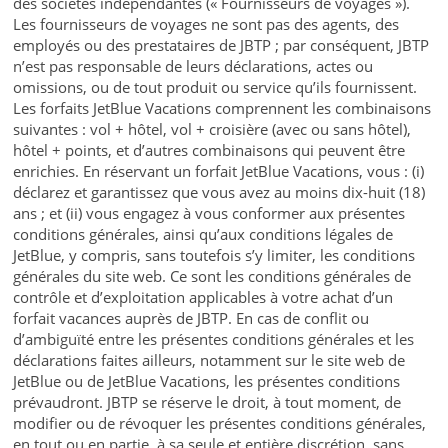
des sociétés indépendantes (« Fournisseurs de voyages »).
Les fournisseurs de voyages ne sont pas des agents, des
employés ou des prestataires de JBTP ; par conséquent, JBTP
n’est pas responsable de leurs déclarations, actes ou
omissions, ou de tout produit ou service qu’ils fournissent.
Les forfaits JetBlue Vacations comprennent les combinaisons
suivantes : vol + hôtel, vol + croisière (avec ou sans hôtel),
hôtel + points, et d’autres combinaisons qui peuvent être
enrichies. En réservant un forfait JetBlue Vacations, vous : (i)
déclarez et garantissez que vous avez au moins dix-huit (18)
ans ; et (ii) vous engagez à vous conformer aux présentes
conditions générales, ainsi qu’aux conditions légales de
JetBlue, y compris, sans toutefois s’y limiter, les conditions
générales du site web. Ce sont les conditions générales de
contrôle et d’exploitation applicables à votre achat d’un
forfait vacances auprès de JBTP. En cas de conflit ou
d’ambiguïté entre les présentes conditions générales et les
déclarations faites ailleurs, notamment sur le site web de
JetBlue ou de JetBlue Vacations, les présentes conditions
prévaudront. JBTP se réserve le droit, à tout moment, de
modifier ou de révoquer les présentes conditions générales,
en tout ou en partie, à sa seule et entière discrétion, sans