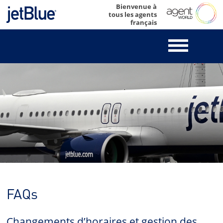
Skip
Bienvenue à
tous les agents
to
français
content
FAQs
Changements d’horaires et gestion des